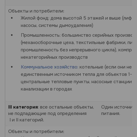
Объекты и потребители:
Жилой фонд: дома высотой 5 этажей и выше (лифты
насосы, системы дымоудаления)
Промышленность: большинство серийных производ
(механосборочные цеха, текстильные фабрики, пищ
промышленность без непрерывного цикла), компре
некатегорийных производств
Коммунальное хозяйство:
котельные (если они не я
единственным источником тепла для объектов 1-й 
центральные тепловые пункты, насосные станции в
канализации в городах
III категория
: все остальные объекты,
Один источник
не подпадающие под определения
питания.
I и II категорий.
Объекты и потребители: