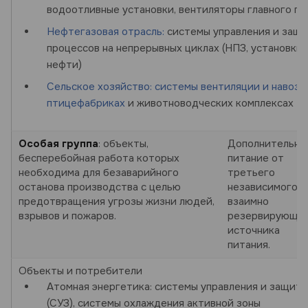
водоотливные установки, вентиляторы главного п
Нефтегазовая отрасль:
системы управления и защи
процессов на непрерывных циклах (НПЗ, установки 
нефти)
Сельское хозяйство:
системы вентиляции и навозо
птицефабриках
и животноводческих комплексах
Особая группа
: объекты,
Дополнительно
бесперебойная работа которых
питание от
необходима для безаварийного
третьего
останова производства с целью
независимого
предотвращения угрозы жизни людей,
взаимно
взрывов и пожаров.
резервирующе
источника
питания.
Объекты и потребители
Атомная энергетика: системы управления и защит
(СУЗ), системы охлаждения активной зоны