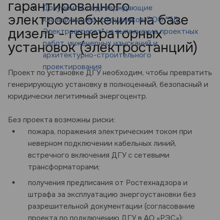
гарантированного
Документы, подтверждающие
электроснабжения на базе
квалификацию сотрудников ООО "ТД
дизель - генераторных
Электроагрегат" на выполнение проектных
работ, инженерных изысканий и
установок (электростанций)
архитектурно-строительного
проектирования
Проект по установке ДГУ необходим, чтобы превратить
генерирующую установку в полноценный, безопасный и
юридически легитимный энергоцентр.
Без проекта возможны риски:
пожара, поражения электрическим током при
неверном подключении кабельных линий,
встречного включения ДГУ с сетевыми
трансформаторами;
получения предписания от Ростехнадзора и
штрафа за эксплуатацию энергоустановки без
разрешительной документации (согласование
проекта по подключению ДГУ в АО «РЭС»);