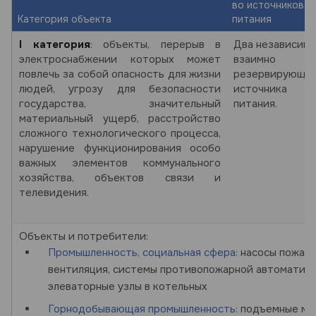
во источников
Категория объекта
питания
I категория
: объекты, перерыв в
Два независим
электроснабжении которых может
взаимно
повлечь за собой опасность для жизни
резервирующи
людей, угрозу для безопасности
источника
государства, значительный
питания.
материальный ущерб, расстройство
сложного технологического процесса,
нарушение функционирования особо
важных элементов коммунального
хозяйства, объектов связи и
телевидения.
Объекты и потребители:
Промышленность, социальная сфера:
насосы пожаро
вентиляция, системы противопожарной автоматики
элеваторные узлы в котельных
Горнодобывающая промышленность
:
подъемные маш