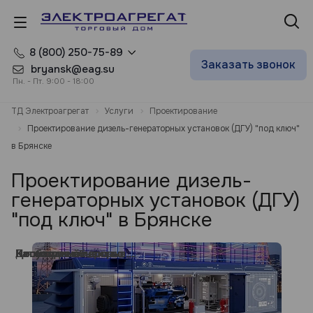
8 (800) 250-75-89
Заказать звонок
bryansk@eag.su
Пн. - Пт. 9:00 - 18:00
ТД Электроагрегат
Услуги
Проектирование
Проектирование дизель-генераторных установок (ДГУ) "под ключ"
в Брянске
Проектирование дизель-
генераторных установок (ДГУ)
"под ключ" в Брянске
Категория объекта
Категория объекта
Категория объекта
Категория объекта
Категория объекта
Категория объекта
Необходимое кол-во источников питания
Необходимое кол-во источников питания
Необходимое кол-во источников питания
Необходимое кол-во источников питания
Необходимое кол-во источников питания
Допустимый перерыв электроснабжения
Допустимый перерыв электроснабжения
Допустимый перерыв электроснабжения
Допустимый перерыв электроснабжения
Допустимый перерыв электроснабжения