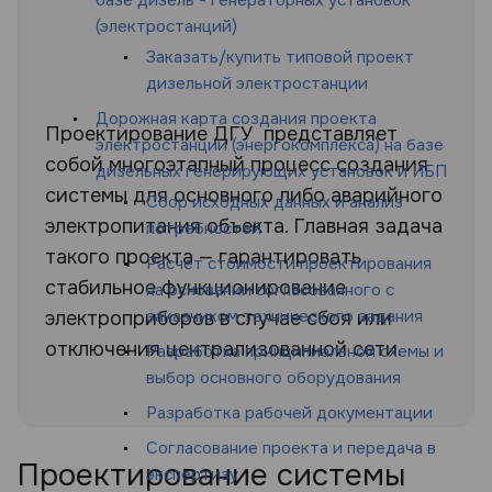
(электростанций)
Заказать/купить типовой проект
дизельной электростанции
Дорожная карта создания проекта
Проектирование ДГУ представляет
электростанции (энергокомплекса) на базе
собой многоэтапный процесс создания
дизельных генерирующих установок и ИБП
системы для основного либо аварийного
Сбор исходных данных и анализ
электропитания объекта. Главная задача
потребностей
такого проекта — гарантировать
Расчет стоимости проектирования
стабильное функционирование
на основании согласованного с
заказчиком технического задания
электроприборов в случае сбоя или
отключения централизованной сети.
Разработка принципиальной схемы и
выбор основного оборудования
Разработка рабочей документации
Согласование проекта и передача в
Проектирование системы
экспертизу