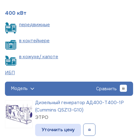
400 кВт
пере
движные
в
контейнере
в кожухе/
капоте
ИБП
Модель
Сравнить
Дизельный генератор АД400-Т400-1Р
(Cummins QSZ13-G10)
ЭТРО
Уточнить цену