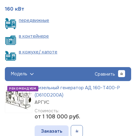
160 кВт
пере
движные
в
контейнере
в кожухе/
капоте
Модель
Сравнить
Дизельный генератор АД 160-Т400-Р
РЕКОМЕНДУЕМ
(D610D200A)
АРГУС
Стоимость:
от 1 108 000
руб.
Заказать