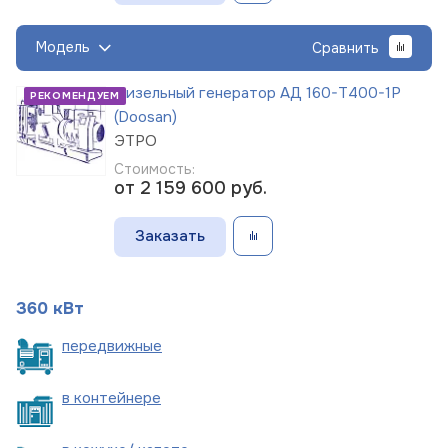
Модель
Сравнить
Дизельный генератор АД 160-Т400-1Р
РЕКОМЕНДУЕМ
(Doosan)
ЭТРО
Стоимость:
от 2 159 600
руб.
Заказать
360 кВт
пере
движные
в
контейнере