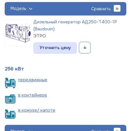
Модель
Сравнить
Дизельный генератор АД250-Т400-1Р
(Baudouin)
ЭТРО
Уточнить цену
256 кВт
пере
движные
в
контейнере
в кожухе/
капоте