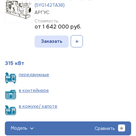
(SYG142TA38)
АРГУС
Стоимость:
от 1 642 000
руб.
Заказать
315 кВт
пере
движные
в
контейнере
в кожухе/
капоте
Модель
Сравнить