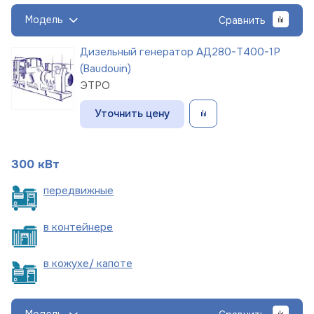
Модель
Сравнить
Дизельный генератор АД280-Т400-1Р
(Baudouin)
ЭТРО
Уточнить цену
300 кВт
пере
движные
в
контейнере
в кожухе/
капоте