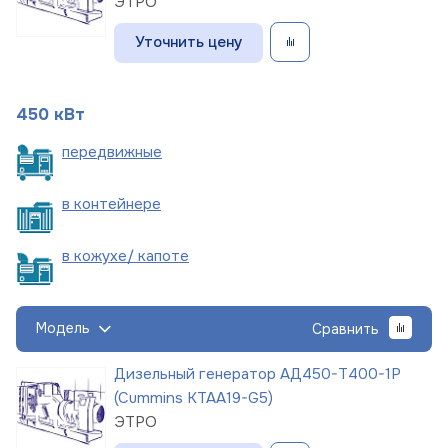
ЭТРО
Уточнить цену
450 кВт
пере
движные
в
контейнере
в кожухе/
капоте
Модель
Сравнить
Дизельный генератор АД450-Т400-1Р
(Cummins KTAA19-G5)
ЭТРО