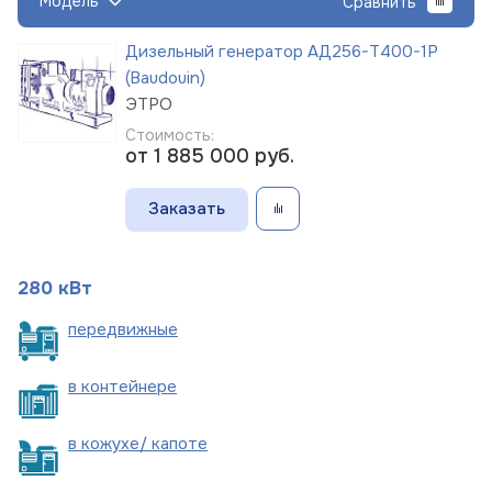
Модель
Сравнить
Дизельный генератор АД256-Т400-1Р
(Baudouin)
ЭТРО
Стоимость:
от 1 885 000
руб.
Заказать
280 кВт
пере
движные
в
контейнере
в кожухе/
капоте