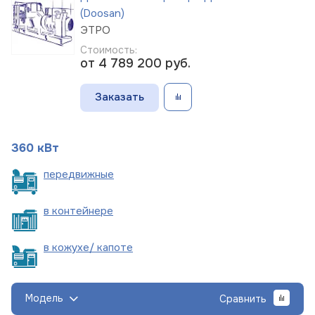
(Doosan)
ЭТРО
Стоимость:
от 4 789 200
руб.
Заказать
360 кВт
пере
движные
в
контейнере
в кожухе/
капоте
Модель
Сравнить