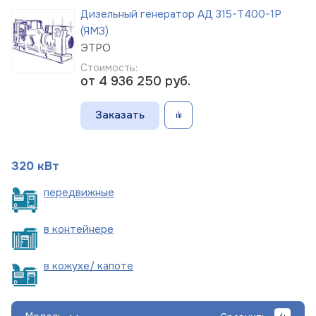
Дизельный генератор АД 315-Т400-1Р
(ЯМЗ)
ЭТРО
Стоимость:
от 4 936 250
руб.
Заказать
320 кВт
пере
движные
в
контейнере
в кожухе/
капоте